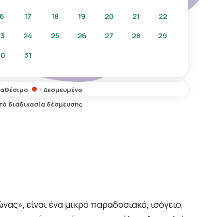
16
17
18
19
20
21
22
23
24
25
26
27
28
29
30
31
ιαθέσιμο
- Δεσμευμένο
Υπό διαδικασία δέσμευσης
ς», είναι ένα μικρό παραδοσιακό, ισόγειο,