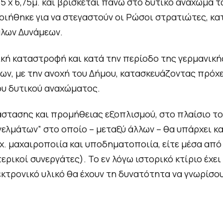
5 x 6,75μ. και βρίσκεται πάνω στο δυτικό ανάχωμα 
σ
ήθηκε για να στεγαστούν οι Ρώσοι στρατιώτες, κατά
τ
η
άλων Δυνάμεων.
ν
ική καταστροφή και κατά την περίοδο της γερμανικ
ί
δ
εων, με την ανοχή του Δήμου, κατασκευάζοντας πρό
ι
του δυτικού αναχώματος.
α
σ
τασης και προμήθειας εξοπλισμού, στο πλαίσιο του
ε
μάτων” στο οποίο – μεταξύ άλλων – θα υπάρχει και
λ
 μαχαιροποιία και υποδηματοποιία, είτε μέσα από 
ί
ερικοί συνεργάτες). Το εν λόγω ιστορικό κτίριο έχε
δ
κτρονικό υλικό θα έχουν τη δυνατότητα να γνωρίσου
α