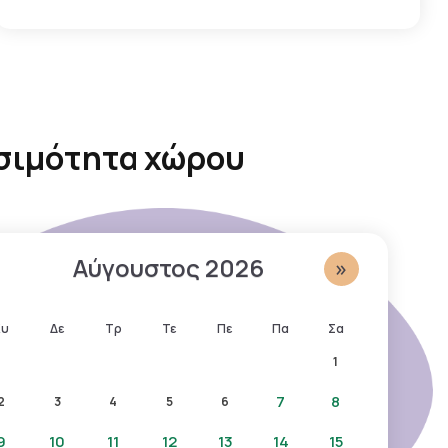
σιμότητα χώρου
Αύγουστος
2026
»
Κυ
Δε
Τρ
Τε
Πε
Πα
Σα
1
7
8
2
3
4
5
6
9
10
11
12
13
14
15