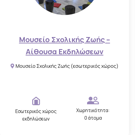
ε
ς
τ
ο
Μουσείο Σχολικής Ζωής –
υ
Αίθουσα Εκδηλώσεων
χ
ώ
Μουσείο Σχολικής Ζωής (εσωτερικός χώρος)
ρ
ο
υ
,
π
Χωρητικότητα:
Εσωτερικός χώρος
ο
0 άτομα
εκδηλώσεων
υ
α