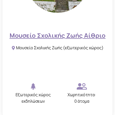
τ
ό
ψ
ε
Μουσείο Σχολικής Ζωής Αίθριο
ι
ς
Μουσείο Σχολικής Ζωής (εξωτερικός χώρος)
τ
ο
υ
χ
ώ
ρ
Εξωτερικός χώρος
Χωρητικότητα:
ο
εκδηλώσεων
0 άτομα
υ
,