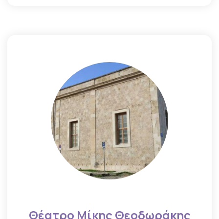
Θέατρο Μίκης Θεοδωράκης