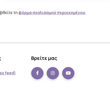
εφθείτε τη
φόρμα σχολιασμού περιεχομένου
.
ς
Βρείτε μας
ss feed)
Facebook
instagram
Youtube