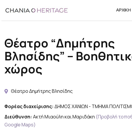
Μετάβαση
ΑΡΧΙΚΉ
στο
περιεχόμενο
Θέατρο “Δημήτρης
Βλησίδης” – Βοηθητι
χώρος
Θέατρο Δημήτρης Βλησίδης
Φορέας διαχείρισης:
ΔΗΜΟΣ ΧΑΝΙΩΝ - ΤΜΗΜΑ ΠΟΛΙΤΙΣΜ
Διεύθυνση:
Ακτή Μιαούλη και Μαριδάκη
(Προβολή τοπο
Google Maps)