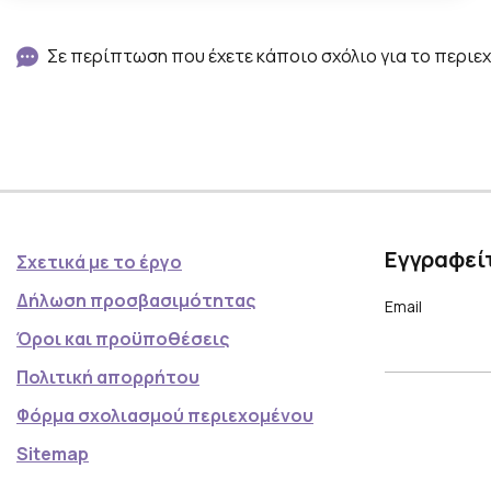
ν
ο
Σε περίπτωση που έχετε κάποιο σχόλιο για το περιεχ
ί
γ
ο
υ
ν
σ
Εγγραφείτ
Σχετικά με το έργο
ε
Δήλωση προσβασιμότητας
γ
Email
Όροι και προϋποθέσεις
κ
ά
Πολιτική απορρήτου
λ
Φόρμα σχολιασμού περιεχομένου
ε
Sitemap
ρ