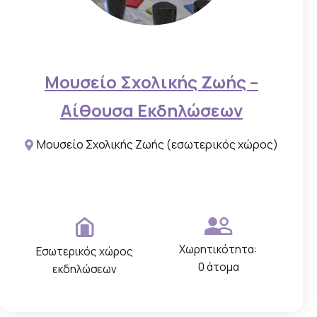
ε
ς
τ
ο
Μουσείο Σχολικής Ζωής –
υ
Αίθουσα Εκδηλώσεων
χ
ώ
Μουσείο Σχολικής Ζωής (εσωτερικός χώρος)
ρ
ο
υ
,
π
Χωρητικότητα:
Εσωτερικός χώρος
ο
0 άτομα
εκδηλώσεων
υ
α