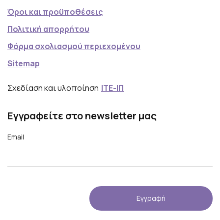
Όροι και προϋποθέσεις
Πολιτική απορρήτου
Φόρμα σχολιασμού περιεχομένου
Sitemap
Σχεδίαση και υλοποίηση
ΙΤΕ-ΙΠ
Εγγραφείτε στο newsletter μας
Email