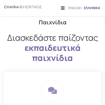
Μετάβαση
Offcanvas
ΕΝΑΛΛΑΓΉ
ENGLISH
ΕΛΛΗΝΙΚΆ
στο
Sidebar
ΓΛΏΣΣΑΣ
περιεχόμενο
Παιχνίδια
Διασκεδάστε παίζοντας
εκπαιδευτικά
παιχνίδια