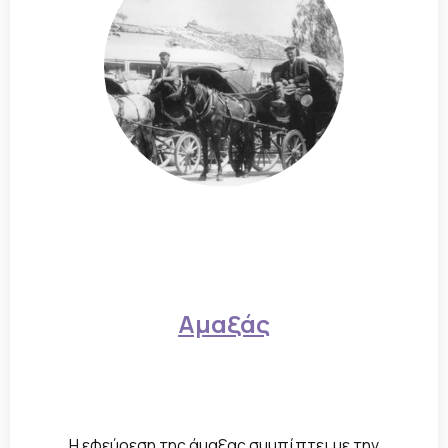
Αμαξάς
Η εφεύρεση της άμαξας συμπίπτει με την