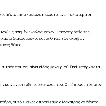
σκευάζεται από κόκκαλο ή κέρατο, ενώ παλιότερα οι
 συνήθως ασημένιων ελασμάτων. Η τεχνοτροπία της
ικασία διακοσμούντο και οι θήκες των ακριβών
τινες θήκες.
πιτσάκ που σημαίνει είδος μαχαιριού. Εκεί, υπήρχαν τα
την κοινωνική τάξη του κατόχου του. Οι εύποροι ή όποιος
ακτήρα, αυτό είχε ως αποτέλεσμα ο Μαχαιράς να δέχεται