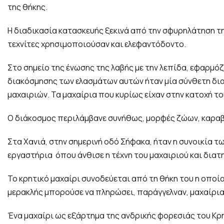
της θήκης.
Η διαδικασία κατασκευής ξεκινά από την σφυρηλάτηση τη
τεχνίτες χρησιμοποιούσαν και ελεφαντόδοντο.
Στο σημείο της ένωσης της λαβής με την λεπίδα, εφαρμ
διακόσμησης των ελασμάτων αυτών ήταν μία σύνθετη δια
μαχαιριών. Τα μαχαίρια που κυρίως είχαν στην κατοχή του
Ο διάκοσμος περιλάμβανε συνήθως, μορφές ζώων, καρα
Στα Χανιά, στην σημερινή οδό Σήφακα, ήταν η συνοικία τ
εργαστήρια όπου άνθισε η τέχνη του μαχαιριού και διατ
Το κρητικό μαχαίρι συνοδεύεται από τη θήκη του η οποία
μερακλής μπορούσε να πληρώσει, παράγγελναν, μαχαίρια 
Ένα μαχαίρι ως εξάρτημα της ανδρικής φορεσιάς του Κρη