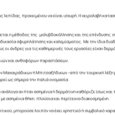
ς λεπίδας, προκειμένου να είναι ισχυρή. Η χειρολαβή κατα
όζεται η μέθοδος της μολυβδοκόλλησης και της επένδυσης
δικασία σφυρηλάτησης και καλεμίσματος. Με την ίδια διαδ
ς οι άνδρες για τις καθημερινές τους εργασίες είχαν δερμά
βιών και ανθοφόρων παραστάσεων.
ων Μαχαιράδικων ή Μπιτσαξήδικων -από την τουρκική λέξη μ
ηρεί ως σήμερα την παλιά ονομασία.
 ανάλογα αν ήταν ασημένια ή δερμάτινη καθόριζε ίσως και 
με ασημένια θήκη, πλούσια και περίτεχνα διακοσμημένη.
τικού, μπορούσε λοιπόν να έχει χρηστικό ή συμβολικό χαρ