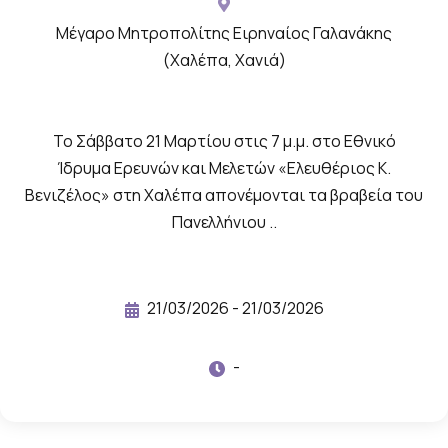
υ
Μέγαρο Μητροπολίτης Ειρηναίος Γαλανάκης
α
(Χαλέπα, Χανιά)
ν
ο
ί
Το Σάββατο 21 Μαρτίου στις 7 μ.μ. στο Εθνικό
γ
Ίδρυμα Ερευνών και Μελετών «Ελευθέριος Κ.
ο
Βενιζέλος» στη Χαλέπα απονέμονται τα βραβεία του
υ
Πανελλήνιου ..
ν
σ
ε
21/03/2026 - 21/03/2026
γ
-
κ
ά
λ