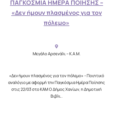
ή
ΠΑΓΚΟΣΜΙΑ ΗΜΕΡΑ ΠΟΙΗΣΗΣ –
λ
«Δεν ήμουν πλασμένος για τον
ω
πόλεμο»
σ
η
μ
ε
Μεγάλο Αρσενάλι – Κ.Α.Μ.
φ
ω
τ
«Δεν ήμουν πλασμένος για τον πόλεμο» - Ποιητικό
ο
αναλόγιο με αφορμή την Παγκόσμια Ημέρα Ποίησης
γ
στις 22/03 στο ΚΑΜ Ο Δήμος Χανίων, η Δημοτική
ρ
Βιβλι..
α
φ