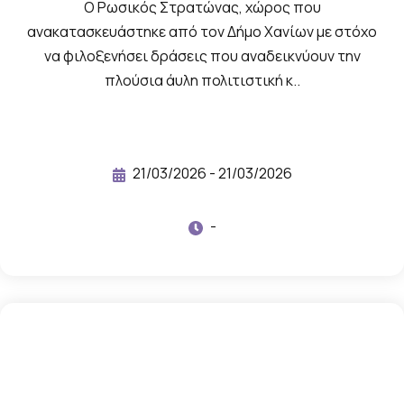
ό
Ο Ρωσικός Στρατώνας, χώρος που
υ
ανακατασκευάστηκε από τον Δήμο Χανίων με στόχο
να φιλοξενήσει δράσεις που αναδεικνύουν την
λ
πλούσια άυλη πολιτιστική κ..
ι
κ
ό
γ
21/03/2026 - 21/03/2026
ι
α
-
τ
η
ν
ε
κ
δ