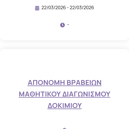
ί
22/03/2026 - 22/03/2026
ε
ς
-
κ
α
ι
β
ί
ν
τ
ΑΠΟΝΟΜΗ ΒΡΑΒΕΙΩΝ
ε
ΜΑΘΗΤΙΚΟΥ ΔΙΑΓΩΝΙΣΜΟΥ
ο
ΔΟΚΙΜΙΟΥ
,
π
ο