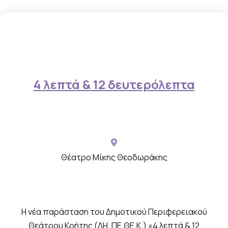
ο
υ
θ
ε
ί
π
4 λεπτά & 12 δευτερόλεπτα
ο
λ
υ
μ
ε
Θέατρο Μίκης Θεοδωράκης
σ
ι
κ
Η νέα παράσταση του Δημοτικού Περιφερειακού
ό
Θεάτρου Κρήτης (ΔΗ. ΠΕ.ΘΕ.Κ.) «4 λεπτά & 12