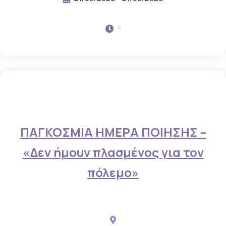
ε
ς
-
κ
α
ι
β
ί
ν
τ
ΠΑΓΚΟΣΜΙΑ ΗΜΕΡΑ ΠΟΙΗΣΗΣ –
ε
«Δεν ήμουν πλασμένος για τον
ο
,
πόλεμο»
π
ο
υ