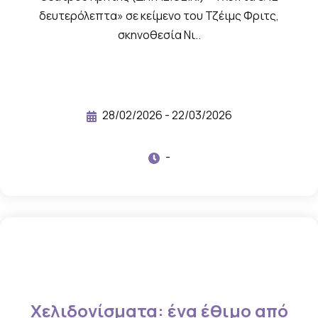
υ
δευτερόλεπτα» σε κείμενο του Τζέιμς Φριτς,
λ
σκηνοθεσία Νι..
ι
κ
ό
γ
28/02/2026 - 22/03/2026
ι
α
-
τ
η
ν
ε
κ
δ
ή
Χελιδονίσματα: ένα έθιμο από