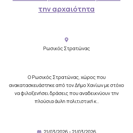
λ
την αρχαιότητα
ω
σ
η
μ
ε
Ρωσικός Στρατώνας
φ
ω
τ
Ο Ρωσικός Στρατώνας, χώρος που
ο
ανακατασκευάστηκε από τον Δήμο Χανίων με στόχο
γ
να φιλοξενήσει δράσεις που αναδεικνύουν την
ρ
πλούσια άυλη πολιτιστική κ..
α
φ
ί
21/03/2026 - 21/03/2026