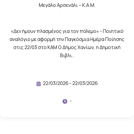
α
Μεγάλο Αρσενάλι – Κ.Α.Μ.
ν
ο
ί
«Δεν ήμουν πλασμένος για τον πόλεμο» - Ποιητικό
γ
αναλόγιο με αφορμή την Παγκόσμια Ημέρα Ποίησης
στις 22/03 στο ΚΑΜ Ο Δήμος Χανίων, η Δημοτική
ο
Βιβλι..
υ
ν
σ
ε
22/03/2026 - 22/03/2026
γ
-
κ
ά
λ
ε