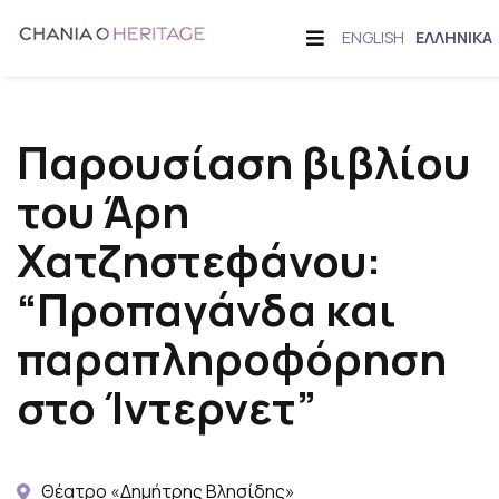
Μετάβαση
Offcanvas
ΕΝΑΛΛΑΓΉ
ENGLISH
ΕΛΛΗΝΙΚΆ
στο
Sidebar
ΓΛΏΣΣΑΣ
περιεχόμενο
Παρουσίαση βιβλίου
του Άρη
Χατζηστεφάνου:
“Προπαγάνδα και
παραπληροφόρηση
στο Ίντερνετ”
Θέατρο «Δημήτρης Βλησίδης»