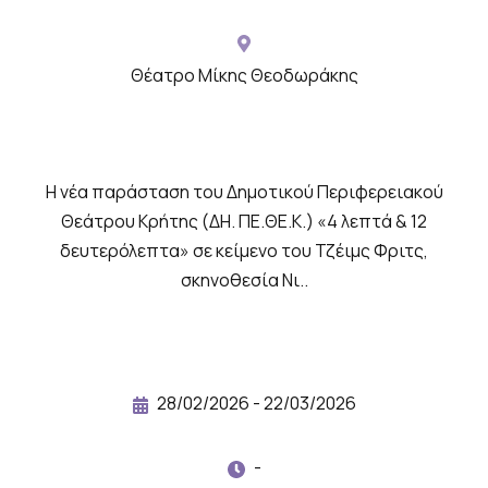
υ
μ
ε
Θέατρο Μίκης Θεοδωράκης
σ
ι
κ
Η νέα παράσταση του Δημοτικού Περιφερειακού
ό
Θεάτρου Κρήτης (ΔΗ. ΠΕ.ΘΕ.Κ.) «4 λεπτά & 12
υ
δευτερόλεπτα» σε κείμενο του Τζέιμς Φριτς,
λ
σκηνοθεσία Νι..
ι
κ
ό
γ
28/02/2026 - 22/03/2026
ι
α
-