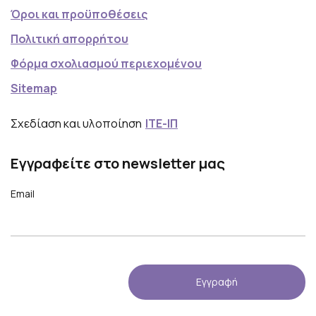
γ
Όροι και προϋποθέσεις
ρ
Πολιτική απορρήτου
α
Φόρμα σχολιασμού περιεχομένου
φ
Sitemap
έ
ς
Σχεδίαση και υλοποίηση
ΙΤΕ-ΙΠ
Εγγραφείτε στο newsletter μας
Email