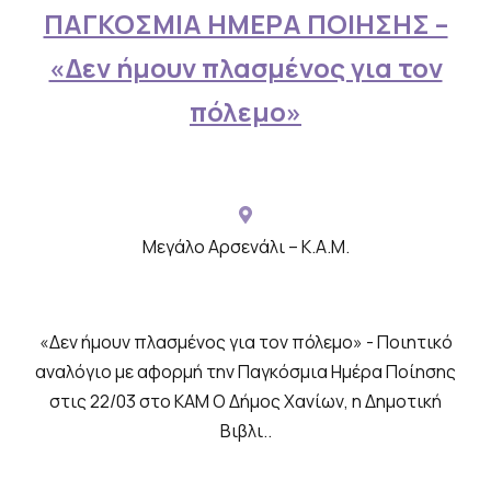
τ
ΠΑΓΚΟΣΜΙΑ ΗΜΕΡΑ ΠΟΙΗΣΗΣ –
ε
«Δεν ήμουν πλασμένος για τον
ο
,
πόλεμο»
π
ο
υ
α
Μεγάλο Αρσενάλι – Κ.Α.Μ.
ν
ο
ί
«Δεν ήμουν πλασμένος για τον πόλεμο» - Ποιητικό
γ
αναλόγιο με αφορμή την Παγκόσμια Ημέρα Ποίησης
στις 22/03 στο ΚΑΜ Ο Δήμος Χανίων, η Δημοτική
ο
Βιβλι..
υ
ν