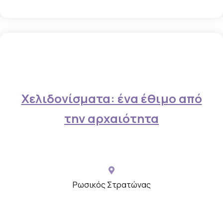
τ
η
ν
ε
κ
δ
ή
Χελιδονίσματα: ένα έθιμο από
λ
την αρχαιότητα
ω
σ
η
μ
ε
Ρωσικός Στρατώνας
φ
ω