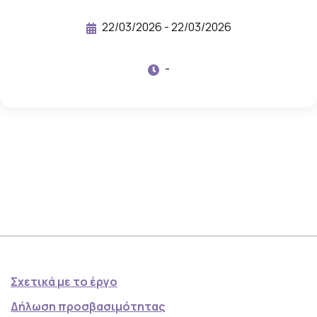
σ
ε
22/03/2026 - 22/03/2026
γ
-
κ
ά
λ
ε
ρ
ι
μ
ε
π
ε
ρ
Σχετικά με το έργο
ι
Δήλωση προσβασιμότητας