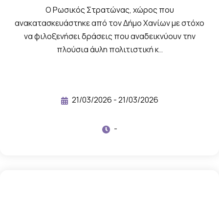
τ
Ο Ρωσικός Στρατώνας, χώρος που
ο
ανακατασκευάστηκε από τον Δήμο Χανίων με στόχο
γ
να φιλοξενήσει δράσεις που αναδεικνύουν την
ρ
πλούσια άυλη πολιτιστική κ..
α
φ
ί
21/03/2026 - 21/03/2026
ε
ς
-
κ
α
ι
β
ί
ν