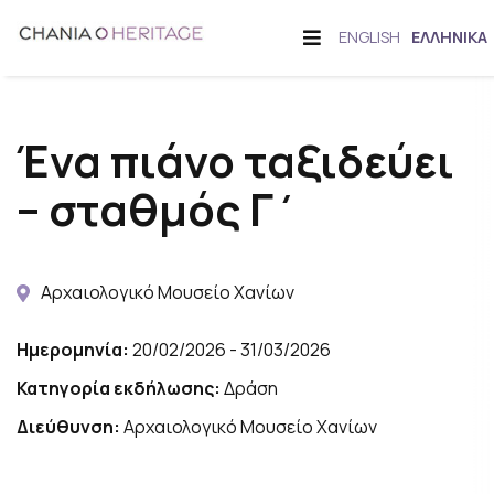
Μετάβαση
Offcanvas
ΕΝΑΛΛΑΓΉ
ENGLISH
ΕΛΛΗΝΙΚΆ
στο
Sidebar
ΓΛΏΣΣΑΣ
περιεχόμενο
Ένα πιάνο ταξιδεύει
– σταθμός Γ΄
Αρχαιολογικό Μουσείο Χανίων
Ημερομηνία:
20/02/2026 - 31/03/2026
Κατηγορία εκδήλωσης:
Δράση
Διεύθυνση:
Αρχαιολογικό Μουσείο Χανίων