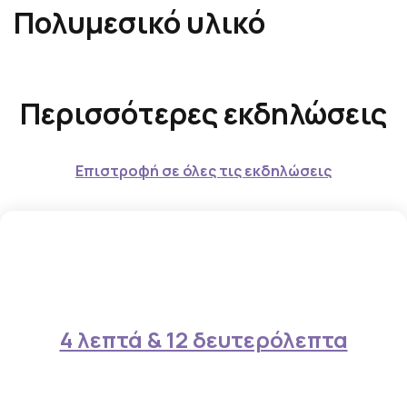
Πολυμεσικό υλικό
Α
Περισσότερες εκδηλώσεις
κ
ο
λ
Επιστροφή σε όλες τις εκδηλώσεις
ο
υ
θ
ε
ί
π
4 λεπτά & 12 δευτερόλεπτα
ο
λ